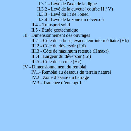
II.3.1 - Levé de l'axe de la digue
II.3.2 - Levé de la cuvette( courbe H / V)
II.3.3 - Levé du lit de l'oued
II.3.4 - Levé de la zone du déversoir
II.4 – Transport solid
II.5 - Étude géotechnique
III - Dimensionnement des ouvrages
III.1 - Côte de la buse, évacuateur intermédiaire (Hb)
III.2 - Côte du déversoir (Hd)
III.3 - Côte de maximum retenue (Hmaxr)
III.4 - Largeur du déversoir (Ld)
III.5 - Côte de la crête (Hc)
IV - Dimensionnement du remblai
IV.1- Remblai au dessous du terrain naturel
IV.2 - Zone d’assise du barrage
IV.3 - Tranchée d’encrage1