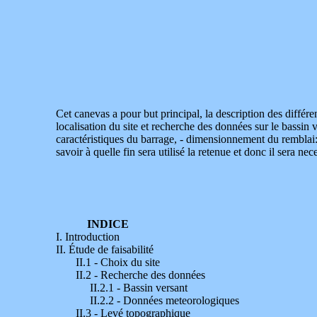
Cet canevas a pour but principal, la description des différen
localisation du site et recherche des données sur le bassi
caractéristiques du barrage, - dimensionnement du remblai: 
savoir à quelle fin sera utilisé la retenue et donc il sera ne
INDICE
I. Introduction
II. Étude de faisabilité
II.1 - Choix du site
II.2 - Recherche des données
II.2.1 - Bassin versant
II.2.2 - Données meteorologiques
II.3 - Levé topographique